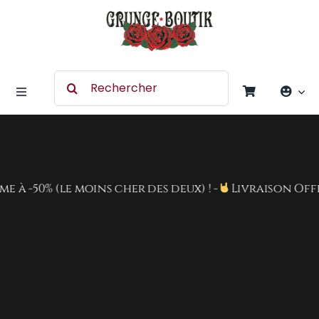
Skip
to
content
Search
for:
Toggle
Navigation
Accessoires
Chaussures
 -50% (le moins cher des deux) ! -
Livraison Offerte
Vêtement
Rock Merchandising