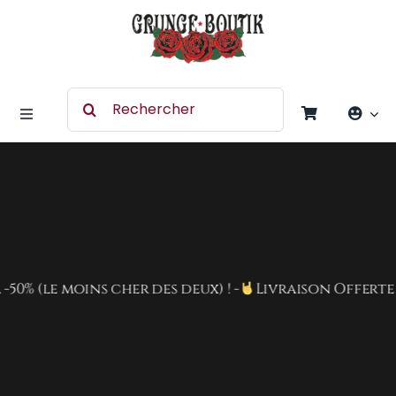
Skip
to
content
Search
for:
Toggle
Navigation
Accessoires
Chaussures
Vêtement
(le moins cher des deux) ! -
Livraison Offerte dès 
Rock Merchandising