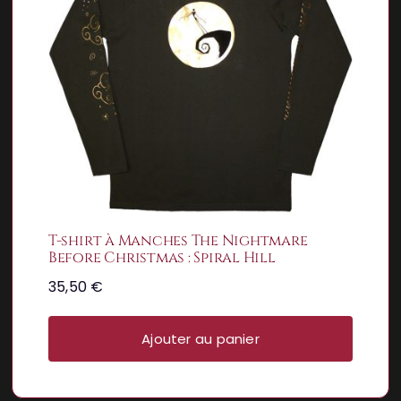
T-shirt à Manches The Nightmare
Before Christmas : Spiral Hill
35,50
€
Ajouter au panier