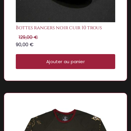
Bottes rangers noir cuir 10 trous
129,00
€
90,00
€
Ajouter au panier