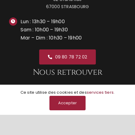
67000 STRASBOURG
Lun : 13h30 – 19h00
Sam : 10h00 – 19h30
Mar – Dim : 10h30 – 19h00
09 80 78 72 02
Nous retrouver
Ce site utilise des cookies et des
services tiers
.
Accepter
© Grunge Boutik | Réalisation
NEXAGO
|
Mentions
légales
|
Conditions générales de vente