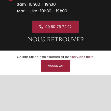
Sam : 10h00 – 19h30
Mar – Dim : 10h30 – 19h00
09 80 78 72 02
Nous retrouver
Ce site utilise des cookies et des
services tiers
.
Accepter
© Grunge Boutik | Réalisation
NEXAGO
|
Mentions
légales
|
Conditions générales de vente