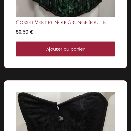
Corset Vert et Noir Grunge Boutik
89,50
€
Ajouter au panier