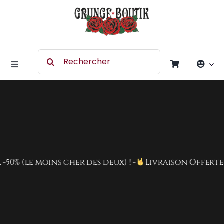
Skip
to
content
Search
for:
Toggle
Navigation
Accessoires
Chaussures
Vêtement
(le moins cher des deux) ! -
Livraison Offerte dès 8
Rock Merchandising