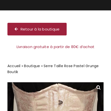
Chèque cadeau
Retour à la boutique
Livraison gratuite à partir de 80€ d’achat
Accueil
»
Boutique
»
Serre Taille Rose Pastel Grunge
Boutik