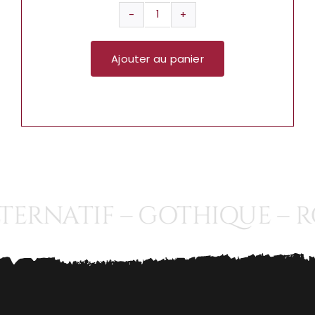
quantité
de
Ajouter au panier
Serre
Taille
Rose
Pastel
Grunge
Boutik
TERNATIF – GOTHIQUE – RO