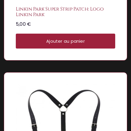
Linkin Park Super Strip Patch: Logo
Linkin Park
5,00
€
Ajouter au panier