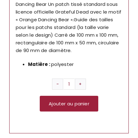
Dancing Bear Un patch tissé standard sous
licence officielle Grateful Dead avec le motif
« Orange Dancing Bear ».Guide des tailles
pour les patchs standard (la taille varie
selon le design) Carré de 100 mm x 100 mm,
rectangulaire de 100 mm x 50 mm, circulaire
de 90 mm de diamètre.
Matière :
polyester
quantité
de
Ajouter au panier
Patch
standard
Grateful
Dead :
Orange