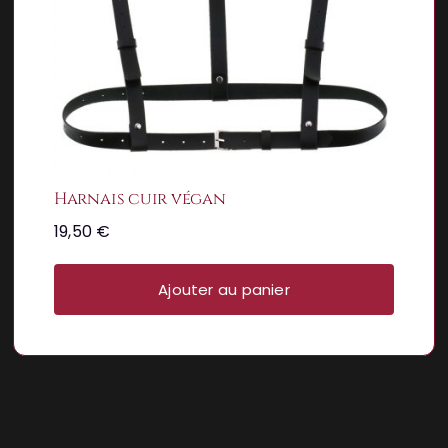
Harnais cuir végan
19,50
€
Ajouter au panier