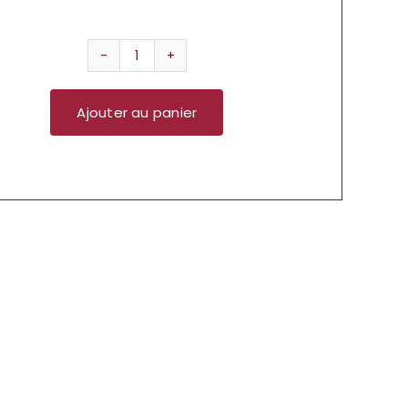
quantité
de
Ajouter au panier
Patch
SP
Imagine
Dragons
Origin