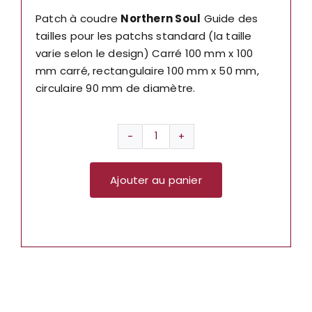
Patch à coudre
Northern Soul
Guide des
tailles pour les patchs standard (la taille
varie selon le design) Carré 100 mm x 100
mm carré, rectangulaire 100 mm x 50 mm,
circulaire 90 mm de diamètre.
quantité
de
Ajouter au panier
PATCH
NORTHERN
SOUL
SP1898