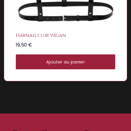
Harnais cuir végan
19,50
€
Ajouter au panier