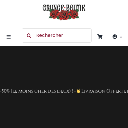
Skip
to
content
Search
for:
Toggle
Navigation
Accessoires
Chaussures
(le moins cher des deux) ! -
Livraison Offerte dès 8
Vêtement
Rock Merchandising