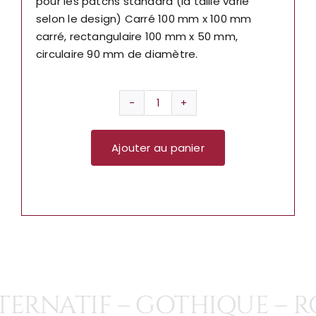
pour les patchs standard (la taille varie
selon le design) Carré 100 mm x 100 mm
carré, rectangulaire 100 mm x 50 mm,
circulaire 90 mm de diamètre.
quantité
de
Ajouter au panier
patch
drapeau
anglais
sp1509
ERNATIF – GOTHIQUE – RO