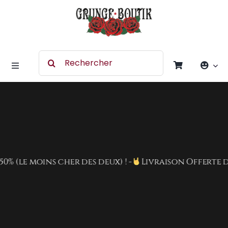
Skip
to
content
Search
for:
Toggle
Navigation
Accessoires
Chaussures
le moins cher des deux) ! -
Livraison Offerte dès 8
Vêtement
Rock Merchandising