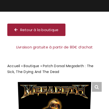
Chèque cadeau
Retour à la boutique
Livraison gratuite à partir de 80€ d’achat
Accueil
»
Boutique
»
Patch Dorsal Megadeth : The
Sick, The Dying And The Dead