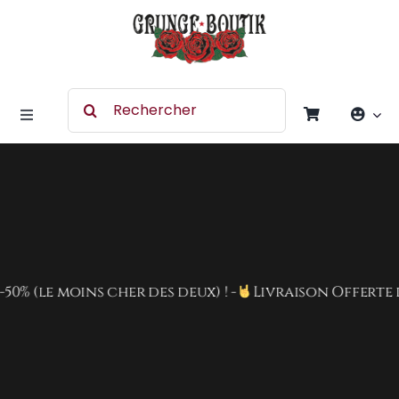
Skip
to
content
Search
for:
Toggle
Navigation
Accessoires
Chaussures
Vêtement
(le moins cher des deux) ! -
Livraison Offerte dès 8
Rock Merchandising