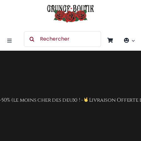
Skip
to
content
Search
for:
Toggle
Navigation
Accessoires
Chaussures
le moins cher des deux) ! -
Livraison Offerte dès 8
Vêtement
Rock Merchandising