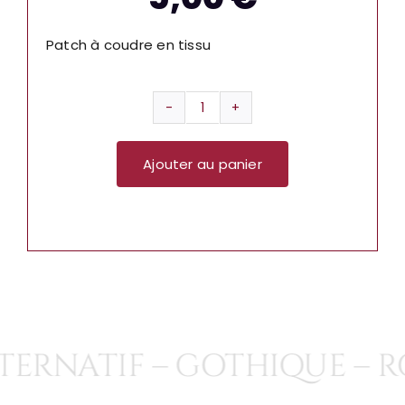
Patch à coudre en tissu
quantité
de
Ajouter au panier
PATCH
AFI
SP2442
ERNATIF – GOTHIQUE – RO