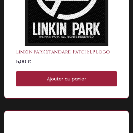
Linkin Park Standard Patch: LP Logo
5,00
€
Ajouter au panier