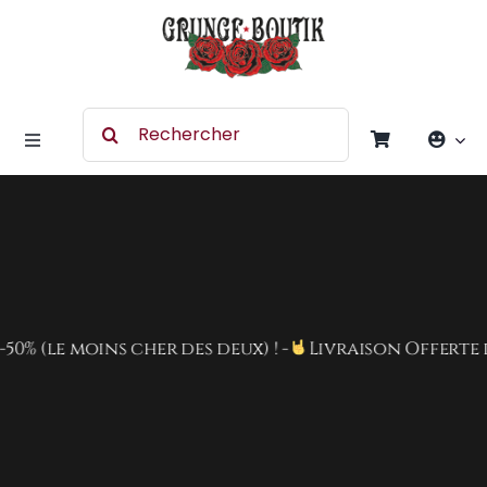
Skip
to
content
Search
for:
Toggle
Navigation
Accessoires
Chaussures
(le moins cher des deux) ! -
Livraison Offerte dès 
Vêtement
Rock Merchandising