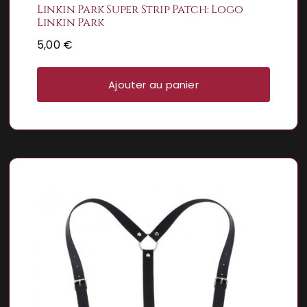
Linkin Park Super Strip Patch: Logo
Linkin Park
5,00
€
Ajouter au panier