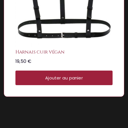
Harnais cuir végan
19,50
€
Ajouter au panier