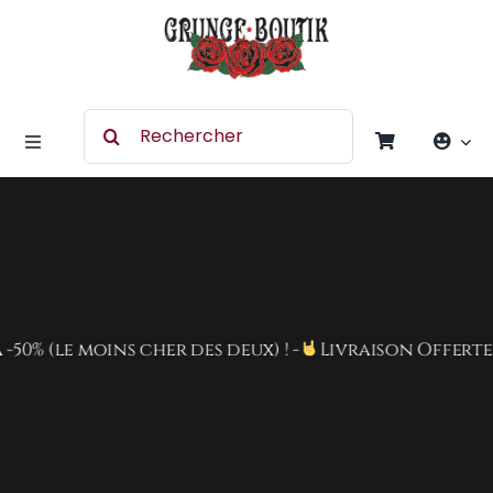
Skip
to
content
Search
for:
Toggle
Navigation
Accessoires
Chaussures
 (le moins cher des deux) ! -
Livraison Offerte dès 
Vêtement
Rock Merchandising