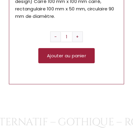
design) Carré 100 mm x 100 mm carré,
rectangulaire 100 mm x 50 mm, circulaire 90
mm de diamètre.
quantité
de
Ajouter au panier
Metallica
Standard
Patch:
Beer
Label
(Loose)
SP2747
TERNATIF – GOTHIQUE – R