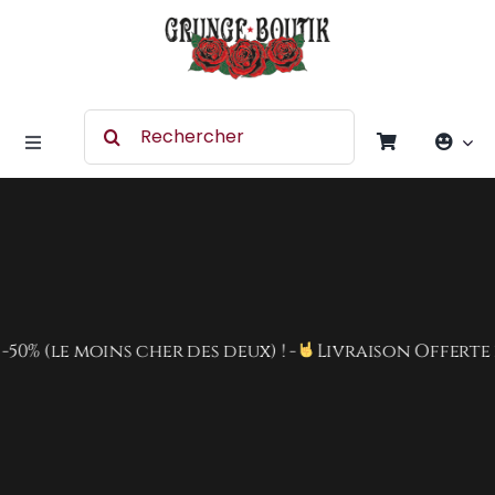
Skip
to
content
Search
for:
Toggle
Navigation
Accessoires
Chaussures
 (le moins cher des deux) ! -
Livraison Offerte dès 
Vêtement
Rock Merchandising