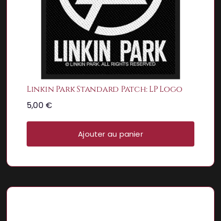
Linkin Park Standard Patch: LP Logo
5,00
€
Ajouter au panier