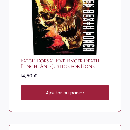
Patch Dorsal Five Finger Death
Punch : And Justice for None
14,50
€
Ajouter au panier