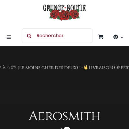
Skip
to
content
Search
for:
Toggle
Navigation
Accessoires
50% (le moins cher des deux) ! -
Livraison Offerte d
Chaussures
Vêtement
Aerosmith
Rock Merchandising